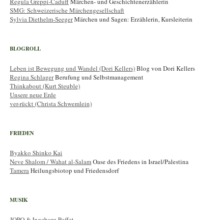
Regula Greppi-Caduff
Märchen- und Geschichtenerzählerin
SMG: Schweizerische Märchengesellschaft
Sylvia Diethelm-Seeger
Märchen und Sagen: Erzählerin, Kursleiterin
BLOGROLL
Leben ist Bewegung und Wandel (Dori Kellers)
Blog von Dori Kellers
Regina Schlager
Berufung und Selbstmanagement
Thinkabout (Kurt Steuble)
Unsere neue Erde
ver-rückt (Christa Schwemlein)
FRIEDEN
Byakko Shinko Kai
Neve Shalom / Wahat al-Salam
Oase des Friedens in Israel/Palestina
Tamera
Heilungsbiotop und Friedensdorf
MUSIK
JOPO & Ingeborg Poffet