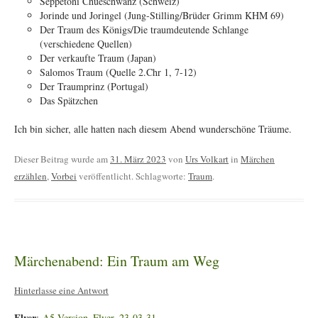
Seppetoni Chueschwanz (Schweiz)
Jorinde und Joringel (Jung-Stilling/Brüder Grimm KHM 69)
Der Traum des Königs/Die traumdeutende Schlange
(verschiedene Quellen)
Der verkaufte Traum (Japan)
Salomos Traum (Quelle 2.Chr 1, 7-12)
Der Traumprinz (Portugal)
Das Spätzchen
Ich bin sicher, alle hatten nach diesem Abend wunderschöne Träume.
Dieser Beitrag wurde am
31. März 2023
von
Urs Volkart
in
Märchen
erzählen
,
Vorbei
veröffentlicht. Schlagworte:
Traum
.
Märchenabend: Ein Traum am Weg
Hinterlasse eine Antwort
Flyer
:
A5-Version_Flyer_23-03-31