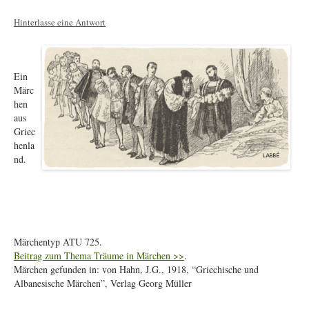
Hinterlasse eine Antwort
Ein
Märc
hen
aus
Griec
henla
nd.
Märchentyp ATU 725.
Beitrag zum Thema Träume in Märchen >>
.
Märchen gefunden in: von Hahn, J.G., 1918, “Griechische und
Albanesische Märchen”, Verlag Georg Müller