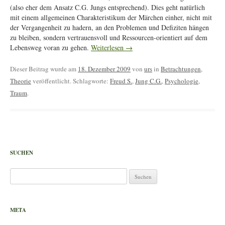
(also eher dem Ansatz C.G. Jungs entsprechend). Dies geht natürlich
mit einem allgemeinen Charakteristikum der Märchen einher, nicht mit
der Vergangenheit zu hadern, an den Problemen und Defiziten hängen
zu bleiben, sondern vertrauensvoll und Ressourcen-orientiert auf dem
Lebensweg voran zu gehen.
Weiterlesen
→
Dieser Beitrag wurde am
18. Dezember 2009
von
urs
in
Betrachtungen
,
Theorie
veröffentlicht. Schlagworte:
Freud S.
,
Jung C.G.
,
Psychologie
,
Traum
.
SUCHEN
Suchen
nach:
META