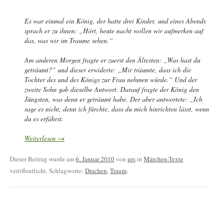
Es war einmal ein König, der hatte drei Kinder, und eines Abends
sprach er zu ihnen: „Hört, heute nacht wollen wir aufmerken auf
das, was wir im Traume sehen.“
Am anderen Morgen fragte er zuerst den Ältesten: „Was hast du
geträumt?“ und dieser erwiderte: „Mir träumte, dass ich die
Tochter des und des Königs zur Frau nehmen würde.“ Und der
zweite Sohn gab dieselbe Antwort. Darauf fragte der König den
Jüngsten, was denn er geträumt habe. Der aber antwortete: „Ich
sage es nicht, denn ich fürchte, dass du mich hinrichten lässt, wenn
du es erfährst.
Weiterlesen
→
Dieser Beitrag wurde am
6. Januar 2010
von
urs
in
Märchen-Texte
veröffentlicht. Schlagworte:
Drachen
,
Traum
.