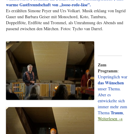
warme Gastfreundschaft von „loose-rede-läse”.
Es erzählten Simone Peyer und Urs Volkart. Musik erklang von Ingrid
Gauer und Barbara Geiser mit Monochord, Koto, Tambura,
Doppelflöte, Erdflöte und Trommel, als Umrahmung des Abends und
passend zwischen den Märchen. Fotos: Tycho van Darrel.
Zum
Programm
:
Ursprünglich war
das Wünschen
unser Thema.
Aber es
entwickelte sich
immer mehr zum
Traum
Thema
,
Weiterlesen
→