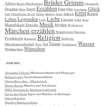
Brüder Grimm
Africa
Basler Märchenkreis
Chormusik
Erzählen
Glück
Drachen
Engel
Feen
Film
Elfen
Gelterkinden
KHM
Kunst
Jüdisch
Gott
Griechische Sagen
Göttin
Heilige
Israel
Liebe
Legenden
Leben
Literatur
Licht
Lohn
Malen
Musik
Matrifokale Epoche
Mythen
Mythologie
Märchen erzählen
Naturwesen
Palestina
Religion
Psychologie
Schweiz.
Rapunzel
Wasser
Traum
Märchengesellschaft
Tod
Tiere
Versöhnung
Wünschen
Weihnachten
_MÄRCHEN_
Alexandra Tschopp
Märchenerzählerin und Pädagogin
Barbara Luchs
Geschichtenerzählerin
Christa Ruggaber – Märchenwelt
Denise Racine
Märchen und Solotheater
EMG: Europäische Märchengesellschaft
Gegen den Strom
Sagen und Märchen als Kulturgut
Gidon Horowitz
Mutabor Märchenstiftung