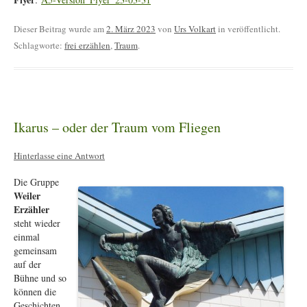
Dieser Beitrag wurde am
2. März 2023
von
Urs Volkart
in veröffentlicht.
Schlagworte:
frei erzählen
,
Traum
.
Ikarus – oder der Traum vom Fliegen
Hinterlasse eine Antwort
Die Gruppe
Weiler
Erzähler
steht wieder
einmal
gemeinsam
auf der
Bühne und so
können die
Geschichten