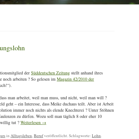
tungslohn
tionsmitglied der
Süddeutschen Zeitung
stellt anhand ihres
e noch arbeiten ? So gelesen im
Magazin 42/2010 der
uch!“).
 dass man arbeitet, weil man muss, und nicht, weil man will ?
ld geht – ein Interesse, dass Meike duchaus teilt. Aber ist Arbeit
volution immer noch nichts als elende Knechterei ? Unter Stöhnen
faulenzen zu dürfen. Wozu soll man täglich 8 oder eher 10
willig tut ?
Weiterlesen
→
n
urs
in
Alltagsleben
,
Beruf
veröffentlicht. Schlagworte:
Lohn
.