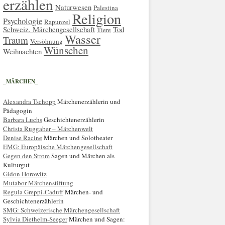
erzählen
Naturwesen
Palestina
Religion
Psychologie
Rapunzel
Schweiz. Märchengesellschaft
Tod
Tiere
Wasser
Traum
Versöhnung
Wünschen
Weihnachten
_MÄRCHEN_
Alexandra Tschopp
Märchenerzählerin und
Pädagogin
Barbara Luchs
Geschichtenerzählerin
Christa Ruggaber – Märchenwelt
Denise Racine
Märchen und Solotheater
EMG: Europäische Märchengesellschaft
Gegen den Strom
Sagen und Märchen als
Kulturgut
Gidon Horowitz
Mutabor Märchenstiftung
Regula Greppi-Caduff
Märchen- und
Geschichtenerzählerin
SMG: Schweizerische Märchengesellschaft
Sylvia Diethelm-Seeger
Märchen und Sagen: