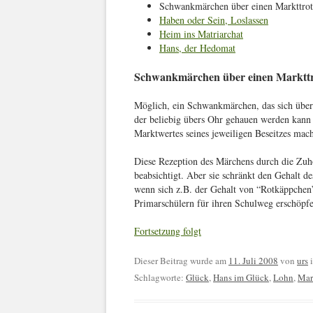
Schwankmärchen über einen Markttrot
Haben oder Sein, Loslassen
Heim ins Matriarchat
Hans, der Hedomat
Schwankmärchen über einen Markttr
Möglich, ein Schwankmärchen, das sich über 
der beliebig übers Ohr gehauen werden kann 
Marktwertes seines jeweiligen Beseitzes ma
Diese Rezeption des Märchens durch die Zuhö
beabsichtigt. Aber sie schränkt den Gehalt d
wenn sich z.B. der Gehalt von “Rotkäppche
Primarschülern für ihren Schulweg erschöpf
Fortsetzung folgt
Dieser Beitrag wurde am
11. Juli 2008
von
urs
Schlagworte:
Glück
,
Hans im Glück
,
Lohn
,
Mark