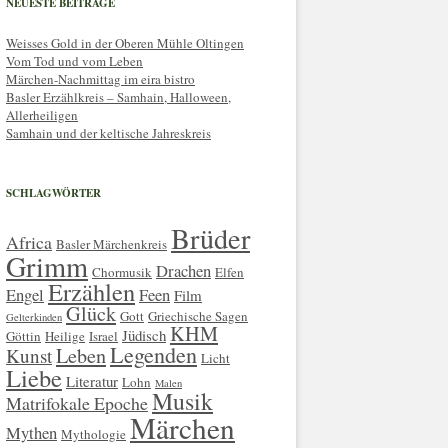
NEUESTE BEITRÄGE
Weisses Gold in der Oberen Mühle Oltingen
Vom Tod und vom Leben
Märchen-Nachmittag im eira bistro
Basler Erzählkreis – Samhain, Halloween,
Allerheiligen
Samhain und der keltische Jahreskreis
SCHLAGWÖRTER
Brüder
Africa
Basler Märchenkreis
Grimm
Drachen
Chormusik
Elfen
Erzählen
Engel
Feen
Film
Glück
Gott
Griechische Sagen
Gelterkinden
KHM
Jüdisch
Göttin
Heilige
Israel
Legenden
Leben
Kunst
Licht
Liebe
Literatur
Lohn
Malen
Musik
Matrifokale Epoche
Märchen
Mythen
Mythologie