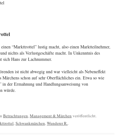
tel
ottel
einen “Markttrottel” lustig macht, also einen Marktteilnehmer,
und nichts als Verlustgeschäfte macht. In Unkenntnis des
cht sich Hans zur Lachnummer.
renden ist nicht abwegig und war vielleicht als Nebeneffekt
es Märchens schon auf sehr Oberflächliches ein. Etwa so wie
n” in der Ermahnung und Handlungsanweisung von
en würde.
in
Betrachtungen
,
Management & Märchen
veröffentlicht.
ttrottel
,
Schwankmärchen
,
Wunderer R.
.