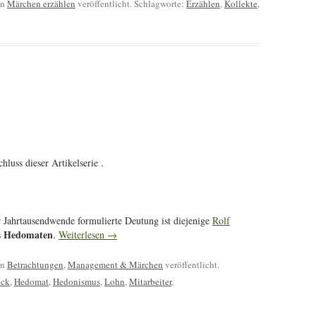
in
Märchen erzählen
veröffentlicht. Schlagworte:
Erzählen
,
Kollekte
,
hluss dieser Artikelserie .
er Jahrtausendwende formulierte Deutung ist diejenige
Rolf
Hedomaten
s
.
Weiterlesen
→
in
Betrachtungen
,
Management & Märchen
veröffentlicht.
ück
,
Hedomat
,
Hedonismus
,
Lohn
,
Mitarbeiter
,