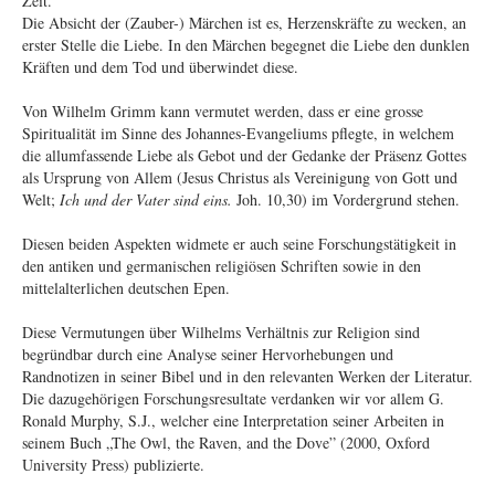
Zeit.
Die Absicht der (Zauber-) Märchen ist es, Herzenskräfte zu wecken, an
erster Stelle die Liebe. In den Märchen begegnet die Liebe den dunklen
Kräften und dem Tod und überwindet diese.
Von Wilhelm Grimm kann vermutet werden, dass er eine grosse
Spiritualität im Sinne des Johannes-Evangeliums pflegte, in welchem
die allumfassende Liebe als Gebot und der Gedanke der Präsenz Gottes
als Ursprung von Allem (Jesus Christus als Vereinigung von Gott und
Welt;
Ich und der Vater sind eins.
Joh. 10,30) im Vordergrund stehen.
Diesen beiden Aspekten widmete er auch seine Forschungstätigkeit in
den antiken und germanischen religiösen Schriften sowie in den
mittelalterlichen deutschen Epen.
Diese Vermutungen über Wilhelms Verhältnis zur Religion sind
begründbar durch eine Analyse seiner Hervorhebungen und
Randnotizen in seiner Bibel und in den relevanten Werken der Literatur.
Die dazugehörigen Forschungsresultate verdanken wir vor allem G.
Ronald Murphy, S.J., welcher eine Interpretation seiner Arbeiten in
seinem Buch „The Owl, the Raven, and the Dove” (2000, Oxford
University Press) publizierte.