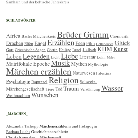
Samhain und der keltische Jahreskreis
SCHLAGWÖRTER
Brüder Grimm
Africa
Basler Märchenkreis
Chormusik
Erzählen
Glück
Drachen
Engel
Feen
Film
Elfen
Gelterkinden
KHM
Kunst
Jüdisch
Gott
Griechische Sagen
Göttin
Heilige
Israel
Liebe
Legenden
Leben
Literatur
Licht
Lohn
Malen
Musik
Matrifokale Epoche
Mythen
Mythologie
Märchen erzählen
Naturwesen
Palestina
Religion
Psychologie
Schweiz.
Rapunzel
Wasser
Traum
Märchengesellschaft
Tod
Tiere
Versöhnung
Wünschen
Weihnachten
_MÄRCHEN_
Alexandra Tschopp
Märchenerzählerin und Pädagogin
Barbara Luchs
Geschichtenerzählerin
Christa Ruggaber – Märchenwelt