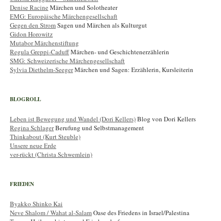
Denise Racine
Märchen und Solotheater
EMG: Europäische Märchengesellschaft
Gegen den Strom
Sagen und Märchen als Kulturgut
Gidon Horowitz
Mutabor Märchenstiftung
Regula Greppi-Caduff
Märchen- und Geschichtenerzählerin
SMG: Schweizerische Märchengesellschaft
Sylvia Diethelm-Seeger
Märchen und Sagen: Erzählerin, Kursleiterin
BLOGROLL
Leben ist Bewegung und Wandel (Dori Kellers)
Blog von Dori Kellers
Regina Schlager
Berufung und Selbstmanagement
Thinkabout (Kurt Steuble)
Unsere neue Erde
ver-rückt (Christa Schwemlein)
FRIEDEN
Byakko Shinko Kai
Neve Shalom / Wahat al-Salam
Oase des Friedens in Israel/Palestina