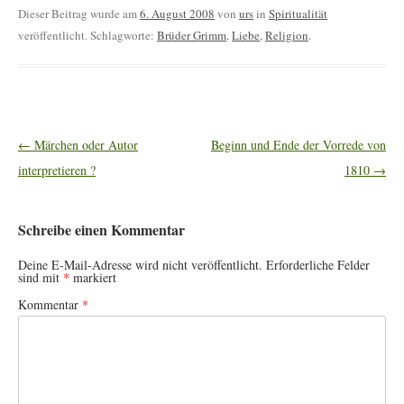
Dieser Beitrag wurde am
6. August 2008
von
urs
in
Spiritualität
veröffentlicht. Schlagworte:
Brüder Grimm
,
Liebe
,
Religion
.
Artikel-
←
Märchen oder Autor
Beginn und Ende der Vorrede von
Navigation
interpretieren ?
1810
→
Schreibe einen Kommentar
Deine E-Mail-Adresse wird nicht veröffentlicht.
Erforderliche Felder
sind mit
*
markiert
Kommentar
*