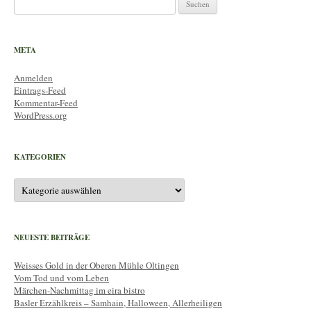
Suchen
nach:
META
Anmelden
Eintrags-Feed
Kommentar-Feed
WordPress.org
KATEGORIEN
Kategorien
NEUESTE BEITRÄGE
Weisses Gold in der Oberen Mühle Oltingen
Vom Tod und vom Leben
Märchen-Nachmittag im eira bistro
Basler Erzählkreis – Samhain, Halloween, Allerheiligen