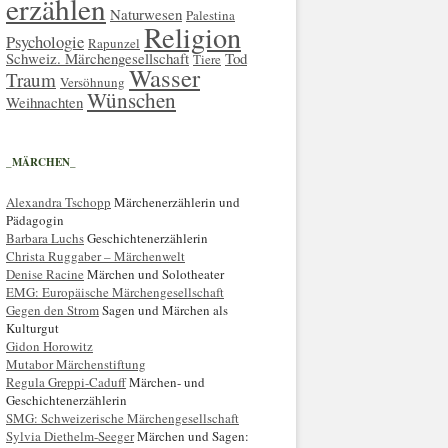
erzählen
Naturwesen
Palestina
Religion
Psychologie
Rapunzel
Schweiz. Märchengesellschaft
Tod
Tiere
Wasser
Traum
Versöhnung
Wünschen
Weihnachten
_MÄRCHEN_
Alexandra Tschopp
Märchenerzählerin und
Pädagogin
Barbara Luchs
Geschichtenerzählerin
Christa Ruggaber – Märchenwelt
Denise Racine
Märchen und Solotheater
EMG: Europäische Märchengesellschaft
Gegen den Strom
Sagen und Märchen als
Kulturgut
Gidon Horowitz
Mutabor Märchenstiftung
Regula Greppi-Caduff
Märchen- und
Geschichtenerzählerin
SMG: Schweizerische Märchengesellschaft
Sylvia Diethelm-Seeger
Märchen und Sagen: