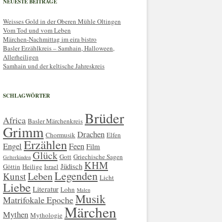
NEUESTE BEITRÄGE
Weisses Gold in der Oberen Mühle Oltingen
Vom Tod und vom Leben
Märchen-Nachmittag im eira bistro
Basler Erzählkreis – Samhain, Halloween,
Allerheiligen
Samhain und der keltische Jahreskreis
SCHLAGWÖRTER
Brüder
Africa
Basler Märchenkreis
Grimm
Drachen
Chormusik
Elfen
Erzählen
Engel
Feen
Film
Glück
Gott
Griechische Sagen
Gelterkinden
KHM
Jüdisch
Göttin
Heilige
Israel
Legenden
Leben
Kunst
Licht
Liebe
Literatur
Lohn
Malen
Musik
Matrifokale Epoche
Märchen
Mythen
Mythologie