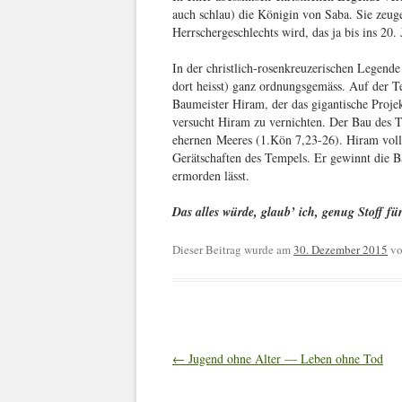
auch schlau) die Königin von Saba. Sie zeu
Herrschergeschlechts wird, das ja bis ins 20. 
In der christlich-rosenkreuzerischen Legend
dort heisst) ganz ordnungsgemäss. Auf der Te
Baumeister Hiram, der das gigantische Proje
versucht Hiram zu vernichten. Der Bau des T
ehernen Meeres (1.Kön 7,23-26). Hiram voll
Gerätschaften des Tempels. Er gewinnt die B
ermorden lässt.
Das alles würde, glaub’ ich, genug Stoff f
Dieser Beitrag wurde am
30. Dezember 2015
v
Artikel-
←
Jugend ohne Alter — Leben ohne Tod
Navigation