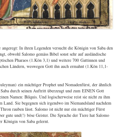
ge angeregt: In ihren Legenden versucht die Königin von Saba den
ingt, obwohl Salomo gemäss Bibel sonst sehr auf ausländische
yptischen Pharaos (1.Kön 3,1) und weitere 700 Gattinnen und
schen Ländern, weswegen Gott ihn auch ermahnt (1.Kön 11,1-
uleyman) ein mächtiger Prophet und Nomadenfürst, der ähnlich
on Saba durch seinen Auftritt überzeugt und zum EINEN Gott
einen Namen: Bilquis. Und logischerweise reist sie nicht zu ihm
em Land. Sie begegnen sich irgendwo im Niemandsland nachdem
Thron rauben lässt. Salomo ist nicht nur ein mächtiger Fürst
ber gute und(!) böse Geister. Die Sprache der Tiere hat Salomo
er Königin von Saba gelernt.