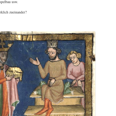
pelbau usw.
rklich zueinander?