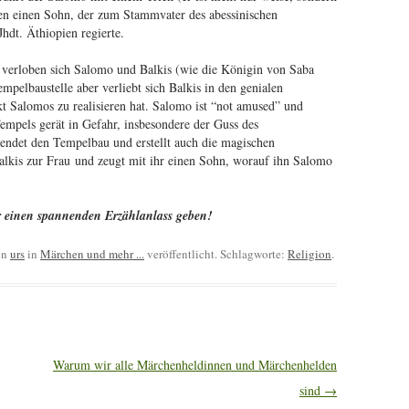
gen einen Sohn, der zum Stammvater des abessinischen
Jhdt. Äthiopien regierte.
e verloben sich Salomo und Balkis (wie die Königin von Saba
mpelbaustelle aber verliebt sich Balkis in den genialen
kt Salomos zu realisieren hat. Salomo ist “not amused” und
empels gerät in Gefahr, insbesondere der Guss des
endet den Tempelbau und erstellt auch die magischen
alkis zur Frau und zeugt mit ihr einen Sohn, worauf ihn Salomo
ür einen spannenden Erzählanlass geben!
on
urs
in
Märchen und mehr ...
veröffentlicht. Schlagworte:
Religion
.
Warum wir alle Märchenheldinnen und Märchenhelden
sind
→