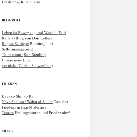
Erzählerin, Kursleiterin
BLOGROLL
Leben ist Bewegung und Wandel (Dori
Kellers)
Blog von Dori Kellers
Regina Schlager
Berufung und
Selbstmanagement
Thinkabout (Kurt Steuble)
Unsere neue Erde
ver-rückt (Christa Schwemlein)
FRIEDEN
Byakko Shinko Kai
Neve Shalom / Wahat al-Salam
Oase des
Friedens in Israel/Palestina
Tamera
Heilungsbiotop und Friedensdorf
MUSIK