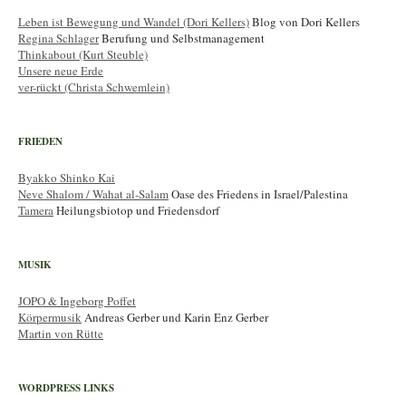
Leben ist Bewegung und Wandel (Dori Kellers)
Blog von Dori Kellers
Regina Schlager
Berufung und Selbstmanagement
Thinkabout (Kurt Steuble)
Unsere neue Erde
ver-rückt (Christa Schwemlein)
FRIEDEN
Byakko Shinko Kai
Neve Shalom / Wahat al-Salam
Oase des Friedens in Israel/Palestina
Tamera
Heilungsbiotop und Friedensdorf
MUSIK
JOPO & Ingeborg Poffet
Körpermusik
Andreas Gerber und Karin Enz Gerber
Martin von Rütte
WORDPRESS LINKS