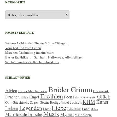
KATEGORIEN
N
a
Kategorien
v
i
g
NEUESTE BEITRÄGE
a
Weisses Gold in der Oberen Mühle Oltingen
t
Vom Tod und vom Leben
i
Märchen-Nachmittag im eira bistro
o
Basler Erzählkreis – Samhain, Halloween, Allerheiligen
Samhain und der keltische Jahreskreis
n
SCHLAGWÖRTER
Brüder Grimm
Africa
Basler Märchenkreis
Chormusik
Erzählen
Glück
Drachen
Engel
Feen
Film
Elfen
Gelterkinden
KHM
Kunst
Jüdisch
Gott
Griechische Sagen
Göttin
Heilige
Israel
Liebe
Legenden
Leben
Literatur
Licht
Lohn
Malen
Musik
Matrifokale Epoche
Mythen
Mythologie