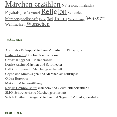
Märchen erzählen
Naturwesen
Palestina
Religion
Psychologie
Schweiz.
Rapunzel
Wasser
Traum
Märchengesellschaft
Tod
Tiere
Versöhnung
Wünschen
Weihnachten
_MÄRCHEN_
Alexandra Tschopp
Märchenerzählerin und Pädagogin
Barbara Luchs
Geschichtenerzählerin
Christa Ruggaber – Märchenwelt
Denise Racine
Märchen und Solotheater
EMG: Europäische Märchengesellschaft
Gegen den Strom
Sagen und Märchen als Kulturgut
Gidon Horowitz
Mutabor Märchenstiftung
Regula Greppi-Caduff
Märchen- und Geschichtenerzählerin
SMG: Schweizerische Märchengesellschaft
Sylvia Diethelm-Seeger
Märchen und Sagen: Erzählerin, Kursleiterin
BLOGROLL