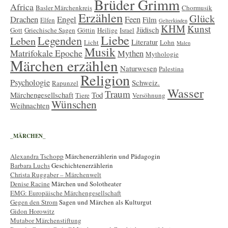
Brüder Grimm
Africa
Basler Märchenkreis
Chormusik
Erzählen
Glück
Drachen
Engel
Feen
Film
Elfen
Gelterkinden
KHM
Kunst
Jüdisch
Gott
Griechische Sagen
Göttin
Heilige
Israel
Liebe
Legenden
Leben
Literatur
Licht
Lohn
Malen
Musik
Matrifokale Epoche
Mythen
Mythologie
Märchen erzählen
Naturwesen
Palestina
Religion
Psychologie
Schweiz.
Rapunzel
Wasser
Traum
Märchengesellschaft
Tod
Tiere
Versöhnung
Wünschen
Weihnachten
_MÄRCHEN_
Alexandra Tschopp
Märchenerzählerin und Pädagogin
Barbara Luchs
Geschichtenerzählerin
Christa Ruggaber – Märchenwelt
Denise Racine
Märchen und Solotheater
EMG: Europäische Märchengesellschaft
Gegen den Strom
Sagen und Märchen als Kulturgut
Gidon Horowitz
Mutabor Märchenstiftung