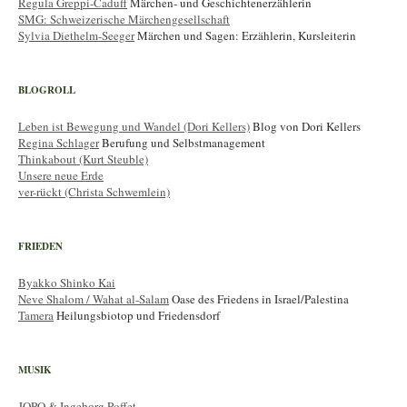
Regula Greppi-Caduff
Märchen- und Geschichtenerzählerin
SMG: Schweizerische Märchengesellschaft
Sylvia Diethelm-Seeger
Märchen und Sagen: Erzählerin, Kursleiterin
BLOGROLL
Leben ist Bewegung und Wandel (Dori Kellers)
Blog von Dori Kellers
Regina Schlager
Berufung und Selbstmanagement
Thinkabout (Kurt Steuble)
Unsere neue Erde
ver-rückt (Christa Schwemlein)
FRIEDEN
Byakko Shinko Kai
Neve Shalom / Wahat al-Salam
Oase des Friedens in Israel/Palestina
Tamera
Heilungsbiotop und Friedensdorf
MUSIK
JOPO & Ingeborg Poffet