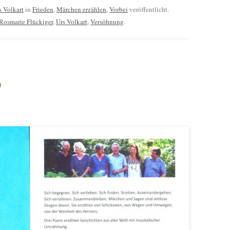
s Volkart
in
Frieden
,
Märchen erzählen
,
Vorbei
veröffentlicht.
Rosmarie Flückiger
,
Urs Volkart
,
Versöhnung
.
)