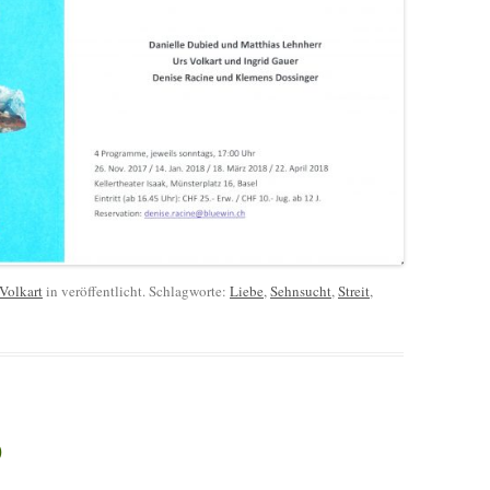
 Volkart
in veröffentlicht. Schlagworte:
Liebe
,
Sehnsucht
,
Streit
,
)