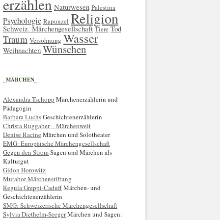
erzählen
Naturwesen
Palestina
Religion
Psychologie
Rapunzel
Schweiz. Märchengesellschaft
Tod
Tiere
Wasser
Traum
Versöhnung
Wünschen
Weihnachten
_MÄRCHEN_
Alexandra Tschopp
Märchenerzählerin und
Pädagogin
Barbara Luchs
Geschichtenerzählerin
Christa Ruggaber – Märchenwelt
Denise Racine
Märchen und Solotheater
EMG: Europäische Märchengesellschaft
Gegen den Strom
Sagen und Märchen als
Kulturgut
Gidon Horowitz
Mutabor Märchenstiftung
Regula Greppi-Caduff
Märchen- und
Geschichtenerzählerin
SMG: Schweizerische Märchengesellschaft
Sylvia Diethelm-Seeger
Märchen und Sagen: