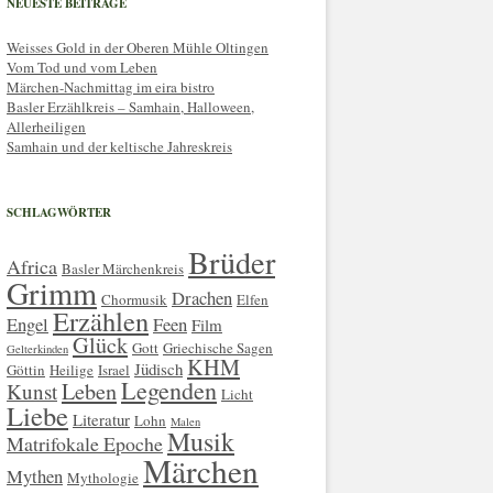
NEUESTE BEITRÄGE
Weisses Gold in der Oberen Mühle Oltingen
Vom Tod und vom Leben
Märchen-Nachmittag im eira bistro
Basler Erzählkreis – Samhain, Halloween,
Allerheiligen
Samhain und der keltische Jahreskreis
SCHLAGWÖRTER
Brüder
Africa
Basler Märchenkreis
Grimm
Drachen
Chormusik
Elfen
Erzählen
Engel
Feen
Film
Glück
Gott
Griechische Sagen
Gelterkinden
KHM
Jüdisch
Göttin
Heilige
Israel
Legenden
Leben
Kunst
Licht
Liebe
Literatur
Lohn
Malen
Musik
Matrifokale Epoche
Märchen
Mythen
Mythologie