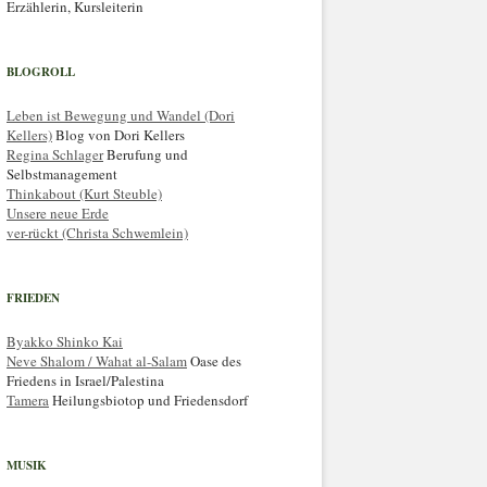
Erzählerin, Kursleiterin
BLOGROLL
Leben ist Bewegung und Wandel (Dori
Kellers)
Blog von Dori Kellers
Regina Schlager
Berufung und
Selbstmanagement
Thinkabout (Kurt Steuble)
Unsere neue Erde
ver-rückt (Christa Schwemlein)
FRIEDEN
Byakko Shinko Kai
Neve Shalom / Wahat al-Salam
Oase des
Friedens in Israel/Palestina
Tamera
Heilungsbiotop und Friedensdorf
MUSIK