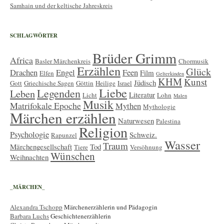
Samhain und der keltische Jahreskreis
SCHLAGWÖRTER
Brüder Grimm
Africa
Basler Märchenkreis
Chormusik
Erzählen
Glück
Drachen
Engel
Feen
Film
Elfen
Gelterkinden
KHM
Kunst
Jüdisch
Gott
Griechische Sagen
Göttin
Heilige
Israel
Liebe
Legenden
Leben
Literatur
Licht
Lohn
Malen
Musik
Matrifokale Epoche
Mythen
Mythologie
Märchen erzählen
Naturwesen
Palestina
Religion
Psychologie
Schweiz.
Rapunzel
Wasser
Traum
Märchengesellschaft
Tod
Tiere
Versöhnung
Wünschen
Weihnachten
_MÄRCHEN_
Alexandra Tschopp
Märchenerzählerin und Pädagogin
Barbara Luchs
Geschichtenerzählerin