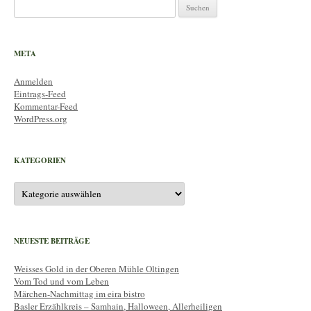
Suchen
nach:
META
Anmelden
Eintrags-Feed
Kommentar-Feed
WordPress.org
KATEGORIEN
Kategorien
NEUESTE BEITRÄGE
Weisses Gold in der Oberen Mühle Oltingen
Vom Tod und vom Leben
Märchen-Nachmittag im eira bistro
Basler Erzählkreis – Samhain, Halloween, Allerheiligen