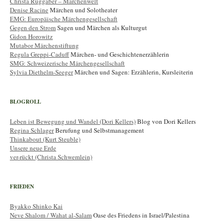
Christa Ruggaber – Märchenwelt
Denise Racine
Märchen und Solotheater
EMG: Europäische Märchengesellschaft
Gegen den Strom
Sagen und Märchen als Kulturgut
Gidon Horowitz
Mutabor Märchenstiftung
Regula Greppi-Caduff
Märchen- und Geschichtenerzählerin
SMG: Schweizerische Märchengesellschaft
Sylvia Diethelm-Seeger
Märchen und Sagen: Erzählerin, Kursleiterin
BLOGROLL
Leben ist Bewegung und Wandel (Dori Kellers)
Blog von Dori Kellers
Regina Schlager
Berufung und Selbstmanagement
Thinkabout (Kurt Steuble)
Unsere neue Erde
ver-rückt (Christa Schwemlein)
FRIEDEN
Byakko Shinko Kai
Neve Shalom / Wahat al-Salam
Oase des Friedens in Israel/Palestina