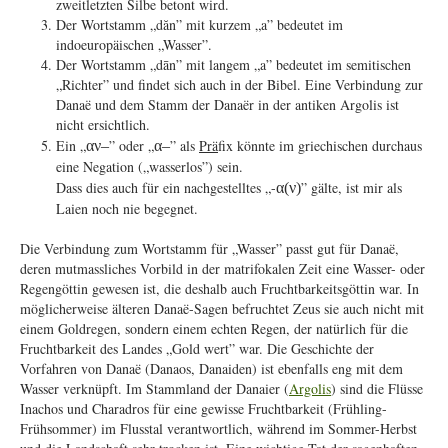
zweitletzten Silbe betont wird.
Der Wortstamm „dăn” mit kurzem „a” bedeutet im
indoeuropäischen „Wasser”.
Der Wortstamm „dān” mit langem „a” bedeutet im semitischen
„Richter” und findet sich auch in der Bibel. Eine Verbindung zur
Danaë und dem Stamm der Danaër in der antiken Argolis ist
nicht ersichtlich.
Ein „
” oder „
” als
Prä
fix könnte im griechischen durchaus
αν
–
α
–
eine Negation („wasserlos”) sein.
Dass dies auch für ein nachgestelltes „-
” gälte, ist mir als
α
(
ν
)
Laien noch nie begegnet.
Die Verbindung zum Wortstamm für „Wasser” passt gut für Danaë,
deren mutmassliches Vorbild in der matrifokalen Zeit eine Wasser- oder
Regengöttin gewesen ist, die deshalb auch Fruchtbarkeitsgöttin war. In
möglicherweise älteren Danaë-Sagen befruchtet Zeus sie auch nicht mit
einem Goldregen, sondern einem echten Regen, der natürlich für die
Fruchtbarkeit des Landes „Gold wert” war. Die Geschichte der
Vorfahren von Danaë (Danaos, Danaiden) ist ebenfalls eng mit dem
Wasser verknüpft. Im Stammland der Danaier (
Argolis
) sind die Flüsse
Inachos und Charadros für eine gewisse Fruchtbarkeit (Frühling-
Frühsommer) im Flusstal verantwortlich, während im Sommer-Herbst