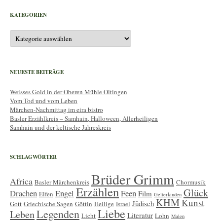
KATEGORIEN
Kategorien
NEUESTE BEITRÄGE
Weisses Gold in der Oberen Mühle Oltingen
Vom Tod und vom Leben
Märchen-Nachmittag im eira bistro
Basler Erzählkreis – Samhain, Halloween, Allerheiligen
Samhain und der keltische Jahreskreis
SCHLAGWÖRTER
Brüder Grimm
Africa
Basler Märchenkreis
Chormusik
Erzählen
Glück
Drachen
Engel
Feen
Film
Elfen
Gelterkinden
KHM
Kunst
Jüdisch
Gott
Griechische Sagen
Göttin
Heilige
Israel
Liebe
Legenden
Leben
Literatur
Licht
Lohn
Malen