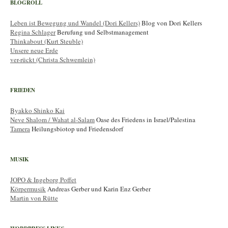
BLOGROLL
Leben ist Bewegung und Wandel (Dori Kellers)
Blog von Dori Kellers
Regina Schlager
Berufung und Selbstmanagement
Thinkabout (Kurt Steuble)
Unsere neue Erde
ver-rückt (Christa Schwemlein)
FRIEDEN
Byakko Shinko Kai
Neve Shalom / Wahat al-Salam
Oase des Friedens in Israel/Palestina
Tamera
Heilungsbiotop und Friedensdorf
MUSIK
JOPO & Ingeborg Poffet
Körpermusik
Andreas Gerber und Karin Enz Gerber
Martin von Rütte