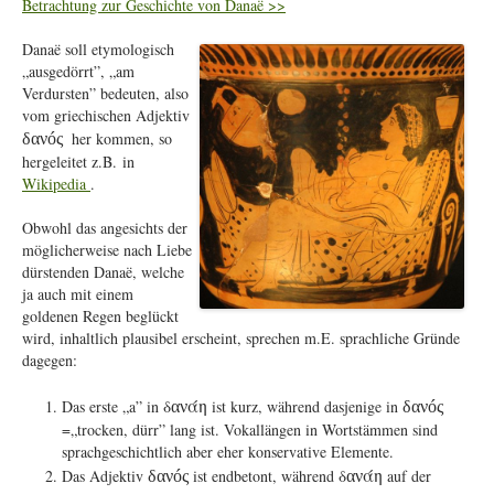
Betrachtung zur Geschichte von Danaë >>
Danaë soll etymologisch
„ausgedörrt”, „am
Verdursten” bedeuten, also
vom griechischen Adjektiv
her kommen, so
δαν
ó
ς
hergeleitet z.B. in
Wikipedia
.
Obwohl das angesichts der
möglicherweise nach Liebe
dürstenden Danaë, welche
ja auch mit einem
goldenen Regen beglückt
wird, inhaltlich plausibel erscheint, sprechen m.E. sprachliche Gründe
dagegen:
άη
Das erste „a” in δ
ist kurz, während dasjenige in
αν
δαν
ó
ς
=„trocken, dürr” lang ist. Vokallängen in Wortstämmen sind
sprachgeschichtlich aber eher konservative Elemente.
άη
Das Adjektiv
ist endbetont, während δ
auf der
δαν
ó
ς
αν