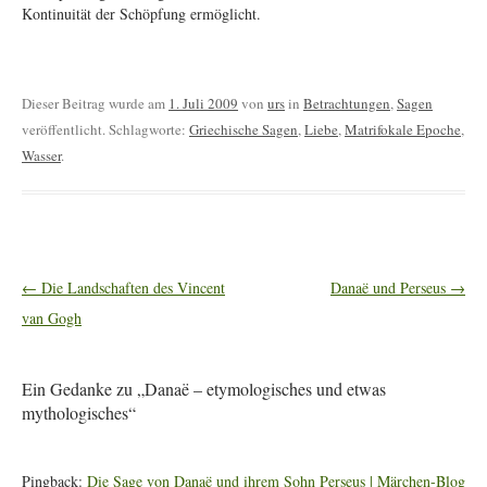
Kontinuität der Schöpfung ermöglicht.
Dieser Beitrag wurde am
1. Juli 2009
von
urs
in
Betrachtungen
,
Sagen
veröffentlicht. Schlagworte:
Griechische Sagen
,
Liebe
,
Matrifokale Epoche
,
Wasser
.
Artikel-
←
Die Landschaften des Vincent
Danaë und Perseus
→
Navigation
van Gogh
Ein Gedanke zu „
Danaë – etymologisches und etwas
mythologisches
“
Pingback:
Die Sage von Danaë und ihrem Sohn Perseus | Märchen-Blog