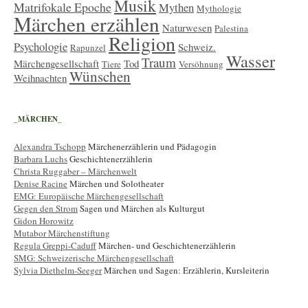
Musik
Matrifokale Epoche
Mythen
Mythologie
Märchen erzählen
Naturwesen
Palestina
Religion
Psychologie
Schweiz.
Rapunzel
Wasser
Traum
Märchengesellschaft
Tod
Tiere
Versöhnung
Wünschen
Weihnachten
_MÄRCHEN_
Alexandra Tschopp
Märchenerzählerin und Pädagogin
Barbara Luchs
Geschichtenerzählerin
Christa Ruggaber – Märchenwelt
Denise Racine
Märchen und Solotheater
EMG: Europäische Märchengesellschaft
Gegen den Strom
Sagen und Märchen als Kulturgut
Gidon Horowitz
Mutabor Märchenstiftung
Regula Greppi-Caduff
Märchen- und Geschichtenerzählerin
SMG: Schweizerische Märchengesellschaft
Sylvia Diethelm-Seeger
Märchen und Sagen: Erzählerin, Kursleiterin