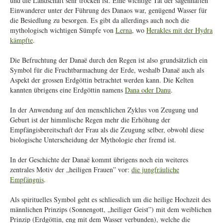
und die Landschaft sehr trocken ist. Eine wichtige Tat der sagenhaften
Einwanderer unter der Führung des Danaos war, genügend Wasser für
die Besiedlung zu besorgen. Es gibt da allerdings auch noch die
mythologisch wichtigen Sümpfe von
Lerna
, wo
Herakles mit der Hydra
kämpfte
.
Die Befruchtung der Danaë durch den Regen ist also grundsätzlich ein
Symbol für die Fruchtbarmachung der Erde, weshalb Danaë auch als
Aspekt der grossen Erdgöttin betrachtet werden kann. Die Kelten
kannten übrigens eine Erdgöttin namens
Dana oder Danu
.
In der Anwendung auf den menschlichen Zyklus von Zeugung und
Geburt ist der himmlische Regen mehr die Erhöhung der
Empfängisbereitschaft der Frau als die Zeugung selber, obwohl diese
biologische Unterscheidung der Mythologie eher fremd ist.
In der Geschichte der Danaë kommt übrigens noch ein weiteres
zentrales Motiv der „heiligen Frauen” vor:
die jungfräuliche
Empfängnis
.
Als spirituelles Symbol geht es schliesslich um die heilige Hochzeit des
männlichen Prinzips (Sonnengott, „heiliger Geist”) mit dem weiblichen
Prinzip (Erdgöttin, eng mit dem Wasser verbunden), welche die