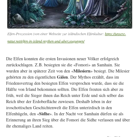
Elfen-Prozession (von einer Webseite zur isländischen Elfenkultur:
https://unsere-
natur.net/elfen-in-island-mythen-und-uberzeugungen/
Die Elfen konnten die ersten Invasionen neuer Völker erfolgreich
zurückschlagen. Z.B. besiegten sie die «Fomori» an Samhain. Sie
Milesiern
wurden aber in späterer Zeit von den «
» besiegt. Die Milesier
Gälen
gehörten zu den eigentlichen
. Der Mythos erzählt, dass im
Friedensvertrag den besiegten Elfen versprochen wurde, dass sie die
Hälfte von Irland bekommen sollten. Die Elfen freuten sich aber zu
früh, weil die Sieger ihnen das Reich unter Erde und sich selber das
Reich über der Erdoberfläche zuwiesen. Deshalb leben in der
iroschottischen Geschichtenwelt die Elfen unterirdisch in den
Sidhe
Elfenhügeln, den «
». In der Nacht vor Samhain dürfen sie als
Erinnerung an ihren Sieg über die Fomori die Sidhe verlassen und über
ihr ehemaliges Land reiten.