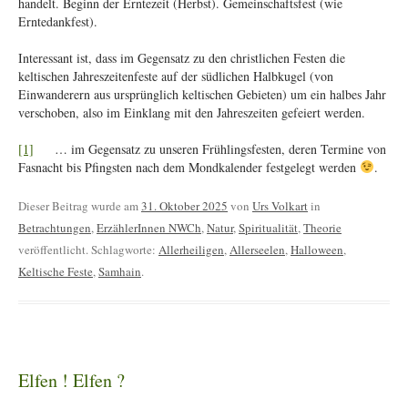
handelt. Beginn der Erntezeit (Herbst). Gemeinschaftsfest (wie
Erntedankfest).
Interessant ist, dass im Gegensatz zu den christlichen Festen die
keltischen Jahreszeitenfeste auf der südlichen Halbkugel (von
Einwanderern aus ursprünglich keltischen Gebieten) um ein halbes Jahr
verschoben, also im Einklang mit den Jahreszeiten gefeiert werden.
[1]
… im Gegensatz zu unseren Frühlingsfesten, deren Termine von
Fasnacht bis Pfingsten nach dem Mondkalender festgelegt werden
.
Dieser Beitrag wurde am
31. Oktober 2025
von
Urs Volkart
in
Betrachtungen
,
ErzählerInnen NWCh
,
Natur
,
Spiritualität
,
Theorie
veröffentlicht. Schlagworte:
Allerheiligen
,
Allerseelen
,
Halloween
,
Keltische Feste
,
Samhain
.
Elfen ! Elfen ?