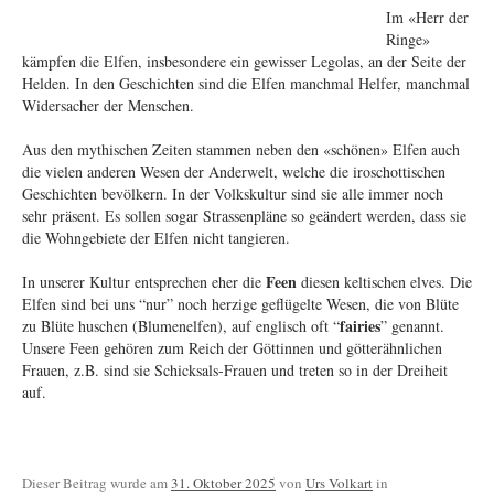
Im «Herr der
Ringe»
kämpfen die Elfen, insbesondere ein gewisser Legolas, an der Seite der
Helden. In den Geschichten sind die Elfen manchmal Helfer, manchmal
Widersacher der Menschen.
Aus den mythischen Zeiten stammen neben den «schönen» Elfen auch
die vielen anderen Wesen der Anderwelt, welche die iroschottischen
Geschichten bevölkern. In der Volkskultur sind sie alle immer noch
sehr präsent. Es sollen sogar Strassenpläne so geändert werden, dass sie
die Wohngebiete der Elfen nicht tangieren.
Feen
In unserer Kultur entsprechen eher die
diesen keltischen elves. Die
Elfen sind bei uns “nur” noch herzige geflügelte Wesen, die von Blüte
fairies
zu Blüte huschen (Blumenelfen), auf englisch oft “
” genannt.
Unsere Feen gehören zum Reich der Göttinnen und götterähnlichen
Frauen, z.B. sind sie Schicksals-Frauen und treten so in der Dreiheit
auf.
Dieser Beitrag wurde am
31. Oktober 2025
von
Urs Volkart
in