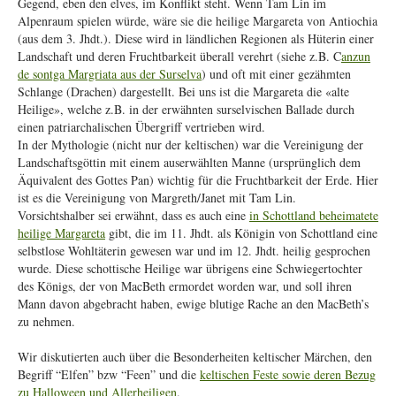
Gegend, eben den elves, im Konflikt steht. Wenn Tam Lin im
Alpenraum spielen würde, wäre sie die heilige Margareta von Antiochia
(aus dem 3. Jhdt.). Diese wird in ländlichen Regionen als Hüterin einer
Landschaft und deren Fruchtbarkeit überall verehrt (siehe z.B. C
anzun
de sontga Margriata aus der Surselva
) und oft mit einer gezähmten
Schlange (Drachen) dargestellt. Bei uns ist die Margareta die «alte
Heilige», welche z.B. in der erwähnten surselvischen Ballade durch
einen patriarchalischen Übergriff vertrieben wird.
In der Mythologie (nicht nur der keltischen) war die Vereinigung der
Landschaftsgöttin mit einem auserwählten Manne (ursprünglich dem
Äquivalent des Gottes Pan) wichtig für die Fruchtbarkeit der Erde. Hier
ist es die Vereinigung von Margreth/Janet mit Tam Lin.
Vorsichtshalber sei erwähnt, dass es auch eine
in Schottland beheimatete
heilige Margareta
gibt, die im 11. Jhdt. als Königin von Schottland eine
selbstlose Wohltäterin gewesen war und im 12. Jhdt. heilig gesprochen
wurde. Diese schottische Heilige war übrigens eine Schwiegertochter
des Königs, der von MacBeth ermordet worden war, und soll ihren
Mann davon abgebracht haben, ewige blutige Rache an den MacBeth’s
zu nehmen.
Wir diskutierten auch über die Besonderheiten keltischer Märchen, den
Begriff “Elfen” bzw “Feen” und die
keltischen Feste sowie deren Bezug
zu Halloween und Allerheiligen
.