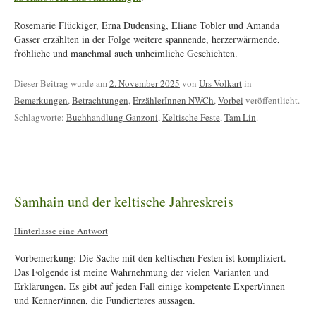
Rosemarie Flückiger, Erna Dudensing, Eliane Tobler und Amanda
Gasser erzählten in der Folge weitere spannende, herzerwärmende,
fröhliche und manchmal auch unheimliche Geschichten.
Dieser Beitrag wurde am
2. November 2025
von
Urs Volkart
in
Bemerkungen
,
Betrachtungen
,
ErzählerInnen NWCh
,
Vorbei
veröffentlicht.
Schlagworte:
Buchhandlung Ganzoni
,
Keltische Feste
,
Tam Lin
.
Samhain und der keltische Jahreskreis
Hinterlasse eine Antwort
Vorbemerkung: Die Sache mit den keltischen Festen ist kompliziert.
Das Folgende ist meine Wahrnehmung der vielen Varianten und
Erklärungen. Es gibt auf jeden Fall einige kompetente Expert/innen
und Kenner/innen, die Fundierteres aussagen.