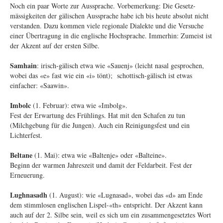
Noch ein paar Worte zur Aussprache. Vorbemerkung: Die Gesetz-
mässigkeiten der gälischen Aussprache habe ich bis heute absolut nicht
verstanden. Dazu kommen viele regionale Dialekte und die Versuche
einer Übertragung in die englische Hochsprache. Immerhin: Zumeist ist
der Akzent auf der ersten Silbe.
Samhain
: irisch-gälisch etwa wie «Sauenj» (leicht nasal gesprochen,
wobei das «e» fast wie ein «i» tönt); schottisch-gälisch ist etwas
einfacher: «Saawin».
Imbolc
(1. Februar): etwa wie «Imbolg».
Fest der Erwartung des Frühlings. Hat mit den Schafen zu tun
(Milchgebung für die Jungen). Auch ein Reinigungsfest und ein
Lichterfest.
Beltane
(1. Mai): etwa wie «Baltenje» oder «Balteine».
Beginn der warmen Jahreszeit und damit der Feldarbeit. Fest der
Erneuerung.
Lughnasadh
(1. August): wie «Lugnasad», wobei das «d» am Ende
dem stimmlosen englischen Lispel-«th» entspricht. Der Akzent kann
auch auf der 2. Silbe sein, weil es sich um ein zusammengesetztes Wort