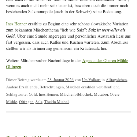
wenn es auch nicht mehr sehr teuer ist, beweisen doch die immer noch
bestehenden Salzmonopole (auch in der Schweiz) seine Bedeutung.
Ines Henner
erzählte zu Beginn eine sehr schöne slowakische Variation
zum bekannten Märchenthema “lieb wie Salz”:
Salz ist wertvoller als
Gold
. Über eine Stunde angeregter und persönlicher Austausch liess uns
fast vergessen, dass auch Kaffee und Kuchen warteten. Zum Abschluss
stellten wir als Erinnerung gemeinsam ein Kräutersalz her.
Weitere Märchenzauber-Nachmittage in der
Agenda der Oberen Mühle
Oltingen
.
Dieser Beitrag wurde am
28. Januar 2026
von
Urs Volkart
in
Alltagsleben
,
Andere Erzählende
,
Betrachtungen
,
Märchen erzählen
veröffentlicht.
Schlagworte:
Gold
,
Ines Henner
,
Märchenbibliothek
,
Mutabor
,
Obere
Mühle
,
Oltingen
,
Salz
,
Thekla Michel
.