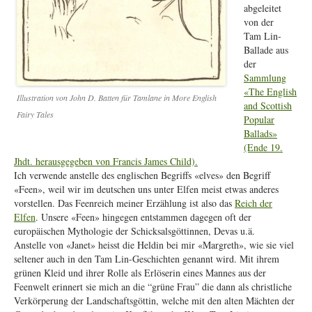
abgeleitet
von der
Tam Lin-
Ballade aus
der
Sammlung
«The English
Illustration von John D. Batten für Tamlane in More English
and Scottish
Fairy Tales
Popular
Ballads»
(Ende 19.
Jhdt. herausgegeben von Francis James Child).
Ich verwende anstelle des englischen Begriffs «elves» den Begriff
«Feen», weil wir im deutschen uns unter Elfen meist etwas anderes
vorstellen. Das Feenreich meiner Erzählung ist also das
Reich der
Elfen
. Unsere «Feen» hingegen entstammen dagegen oft der
europäischen Mythologie der Schicksalsgöttinnen, Devas u.ä.
Anstelle von «Janet» heisst die Heldin bei mir «Margreth», wie sie viel
seltener auch in den Tam Lin-Geschichten genannt wird. Mit ihrem
grünen Kleid und ihrer Rolle als Erlöserin eines Mannes aus der
Feenwelt erinnert sie mich an die “grüne Frau” die dann als christliche
Verkörperung der Landschaftsgöttin, welche mit den alten Mächten der