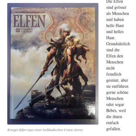
Die Elfen
sind grösser
als Menschen
und haben
helle Haut
und helles
Haar.
Grundsätzlich
sind die
Elfen den
Menschen
nicht
feindlich
gesinnt, aber
sie entführen
gerne schöne
Menschen
oder sogar
Bébés, weil
die ihnen
einfach
gefallen.
Krieger-Elfen (aus einer holländischen Comic-Serie)