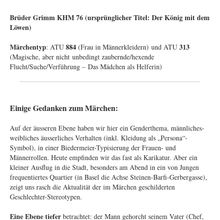
.
Brüder Grimm KHM 76 (ursprünglicher Titel: Der König mit dem
Löwen)
Märchentyp
884
313
: ATU
(Frau in Männerkleidern) und ATU
(Magische, aber nicht unbedingt zaubernde/hexende
Flucht/Suche/Verführung – Das Mädchen als Helferin)
.
Einige Gedanken zum Märchen
:
Auf der äusseren Ebene haben wir hier ein Genderthema, männliches-
weibliches äusserliches Verhalten (inkl. Kleidung als „Persona“-
Symbol), in einer Biedermeier-Typisierung der Frauen- und
Männerrollen. Heute empfinden wir das fast als Karikatur. Aber ein
kleiner Ausflug in die Stadt, besonders am Abend in ein von Jungen
frequentiertes Quartier (in Basel die Achse Steinen-Barfi-Gerbergasse),
zeigt uns rasch die Aktualität der im Märchen geschilderten
Geschlechter-Stereotypen.
Eine Ebene tiefer
betrachtet: der Mann gehorcht seinem Vater (Chef,