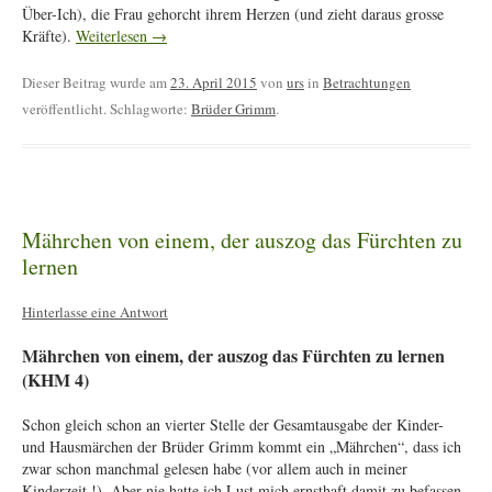
Über-Ich), die Frau gehorcht ihrem Herzen (und zieht daraus grosse
Kräfte).
Weiterlesen
→
Dieser Beitrag wurde am
23. April 2015
von
urs
in
Betrachtungen
veröffentlicht. Schlagworte:
Brüder Grimm
.
Mährchen von einem, der auszog das Fürchten zu
lernen
Hinterlasse eine Antwort
Mährchen von einem, der auszog das Fürchten zu lernen
(KHM 4)
Schon gleich schon an vierter Stelle der Gesamtausgabe der Kinder-
und Hausmärchen der Brüder Grimm kommt ein „Mährchen“, dass ich
zwar schon manchmal gelesen habe (vor allem auch in meiner
Kinderzeit !). Aber nie hatte ich Lust mich ernsthaft damit zu befassen.