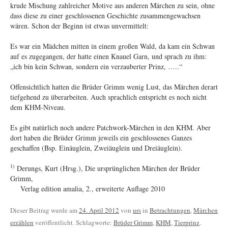
krude Mischung zahlreicher Motive aus anderen Märchen zu sein, ohne
dass diese zu einer geschlossenen Geschichte zusammengewachsen
wären. Schon der Beginn ist etwas unvermittelt:
Es war ein Mädchen mitten in einem großen Wald, da kam ein Schwan
auf es zugegangen, der hatte einen Knauel Garn, und sprach zu ihm:
„ich bin kein Schwan, sondern ein verzauberter Prinz, …..“
Offensichtlich hatten die Brüder Grimm wenig Lust, das Märchen derart
tiefgehend zu überarbeiten. Auch sprachlich entspricht es noch nicht
dem KHM-Niveau.
Es gibt natürlich noch andere Patchwork-Märchen in den KHM. Aber
dort haben die Brüder Grimm jeweils ein geschlossenes Ganzes
geschaffen (Bsp. Einäuglein, Zweiäuglein und Dreiäuglein).
1)
Derungs, Kurt (Hrsg.), Die ursprünglichen Märchen der Brüder
Grimm,
Verlag edition amalia, 2., erweiterte Auflage 2010
Dieser Beitrag wurde am
24. April 2012
von
urs
in
Betrachtungen
,
Märchen
erzählen
veröffentlicht. Schlagworte:
Brüder Grimm
,
KHM
,
Tierprinz
.