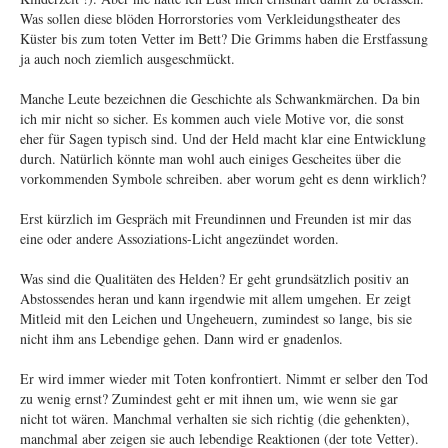
Was sollen diese blöden Horrorstories vom Verkleidungstheater des
Küster bis zum toten Vetter im Bett? Die Grimms haben die Erstfassung
ja auch noch ziemlich ausgeschmückt.
Manche Leute bezeichnen die Geschichte als Schwankmärchen. Da bin
ich mir nicht so sicher. Es kommen auch viele Motive vor, die sonst
eher für Sagen typisch sind. Und der Held macht klar eine Entwicklung
durch. Natürlich könnte man wohl auch einiges Gescheites über die
vorkommenden Symbole schreiben. aber worum geht es denn wirklich?
Erst kürzlich im Gespräch mit Freundinnen und Freunden ist mir das
eine oder andere Assoziations-Licht angezündet worden.
Was sind die Qualitäten des Helden? Er geht grundsätzlich positiv an
Abstossendes heran und kann irgendwie mit allem umgehen. Er zeigt
Mitleid mit den Leichen und Ungeheuern, zumindest so lange, bis sie
nicht ihm ans Lebendige gehen. Dann wird er gnadenlos.
Er wird immer wieder mit Toten konfrontiert. Nimmt er selber den Tod
zu wenig ernst? Zumindest geht er mit ihnen um, wie wenn sie gar
nicht tot wären. Manchmal verhalten sie sich richtig (die gehenkten),
manchmal aber zeigen sie auch lebendige Reaktionen (der tote Vetter).