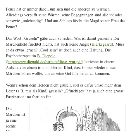
Feuer hat er immer dabei, um sich und die anderen zu wärmen.
Allerdings verpufft seine Wärme: seine Begegnungen sind alle tot oder
sonstwie „unlebendig“. Und am Schluss löscht die Magd seiner Frau das
Feuer?
Das Wort „Gruseln“ gäbe auch zu reden. Was ist damit gemeint? Der
Märchenheld fürchtet nichts, hat auch keine Angst (
Kierkegaard
). Muss
er da etwas lernen? „Cool sein“ ist doch auch eine Haltung. Die
Psychotherapeutin
B. Diepold
(http://www.diepold.de/barbara/diese_wut.pdf)
berichtet in einem
Aufsatz von einem traumatisierten Kind, dass immer wieder dieses
Märchen hören wollte, um an seine Gefühle heran zu kommen.
Wenn’s schon dem Helden nicht gruselt, soll es dafür umso mehr dem
Leser (z.B. mir als Kind) gruseln? „Gfürchiges“ hat ja auch eine grosse
Faszination: no fear, no fun.
Das
Märchen ist
ja eine
rechte