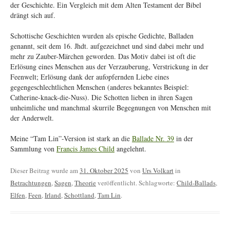
der Geschichte. Ein Vergleich mit dem Alten Testament der Bibel
drängt sich auf.
Schottische Geschichten wurden als epische Gedichte, Balladen
genannt, seit dem 16. Jhdt. aufgezeichnet und sind dabei mehr und
mehr zu Zauber-Märchen geworden. Das Motiv dabei ist oft die
Erlösung eines Menschen aus der Verzauberung, Verstrickung in der
Feenwelt; Erlösung dank der aufopfernden Liebe eines
gegengeschlechtlichen Menschen (anderes bekanntes Beispiel:
Catherine-knack-die-Nuss). Die Schotten lieben in ihren Sagen
unheimliche und manchmal skurrile Begegnungen von Menschen mit
der Anderwelt.
Meine “Tam Lin”-Version ist stark an die
Ballade Nr. 39
in der
Sammlung von
Francis James Child
angelehnt.
Dieser Beitrag wurde am
31. Oktober 2025
von
Urs Volkart
in
Betrachtungen
,
Sagen
,
Theorie
veröffentlicht. Schlagworte:
Child-Ballads
,
Elfen
,
Feen
,
Irland
,
Schottland
,
Tam Lin
.