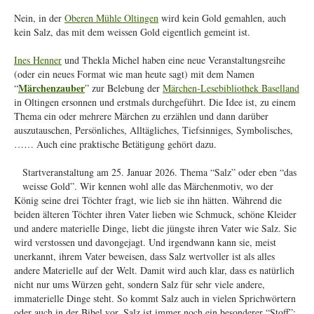
Nein, in der
Oberen Mühle Oltingen
wird kein Gold gemahlen, auch
kein Salz, das mit dem weissen Gold eigentlich gemeint ist.
Ines Henner
und Thekla Michel haben eine neue Veranstaltungsreihe
(oder ein neues Format wie man heute sagt) mit dem Namen
Märchenzauber
“
” zur Belebung der
Märchen-Lesebibliothek Baselland
in Oltingen ersonnen und erstmals durchgeführt. Die Idee ist, zu einem
Thema ein oder mehrere Märchen zu erzählen und dann darüber
auszutauschen, Persönliches, Alltägliches, Tiefsinniges, Symbolisches,
…… Auch eine praktische Betätigung gehört dazu.
Startveranstaltung am 25. Januar 2026. Thema “Salz” oder eben “das
weisse Gold”. Wir kennen wohl alle das Märchenmotiv, wo der
König seine drei Töchter fragt, wie lieb sie ihn hätten. Während die
beiden älteren Töchter ihren Vater lieben wie Schmuck, schöne Kleider
und andere materielle Dinge, liebt die jüngste ihren Vater wie Salz. Sie
wird verstossen und davongejagt. Und irgendwann kann sie, meist
unerkannt, ihrem Vater beweisen, dass Salz wertvoller ist als alles
andere Materielle auf der Welt. Damit wird auch klar, dass es natürlich
nicht nur ums Würzen geht, sondern Salz für sehr viele andere,
immaterielle Dinge steht. So kommt Salz auch in vielen Sprichwörtern
oder auch in der Bibel vor. Salz ist immer noch ein besonderer “Stoff”;