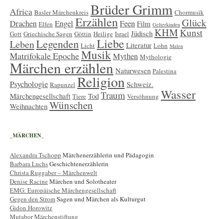
Brüder Grimm
Africa
Basler Märchenkreis
Chormusik
Erzählen
Glück
Drachen
Engel
Feen
Film
Elfen
Gelterkinden
KHM
Kunst
Jüdisch
Gott
Griechische Sagen
Göttin
Heilige
Israel
Liebe
Legenden
Leben
Literatur
Licht
Lohn
Malen
Musik
Matrifokale Epoche
Mythen
Mythologie
Märchen erzählen
Naturwesen
Palestina
Religion
Psychologie
Schweiz.
Rapunzel
Wasser
Traum
Märchengesellschaft
Tod
Tiere
Versöhnung
Wünschen
Weihnachten
_MÄRCHEN_
Alexandra Tschopp
Märchenerzählerin und Pädagogin
Barbara Luchs
Geschichtenerzählerin
Christa Ruggaber – Märchenwelt
Denise Racine
Märchen und Solotheater
EMG: Europäische Märchengesellschaft
Gegen den Strom
Sagen und Märchen als Kulturgut
Gidon Horowitz
Mutabor Märchenstiftung