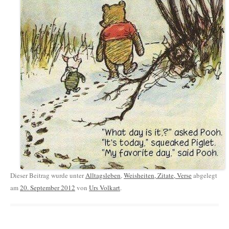
Dieser Beitrag wurde unter
Alltagsleben
,
Weisheiten, Zitate, Verse
abgelegt
am
20. September 2012
von
Urs Volkart
.